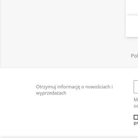
Pok
Otrzymuj informację o nowościach i
wyprzedażach
M
od
p