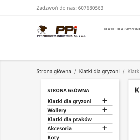
Zadzwoń do nas:
607680563
KLATKI DLA GRYZONI
Strona główna
Klatki dla gryzoni
Klatk
K
STRONA GŁÓWNA

Klatki dla gryzoni

Woliery
Klatki dla ptaków

Akcesoria
Koty