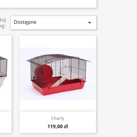
tuj
Dostępne

wg:
Szybki podgląd

Charly
119,00 zł