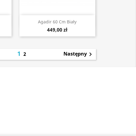
Szybki podgląd

Agadir 60 Cm Biały
449,00 zł
1
Następny
2
