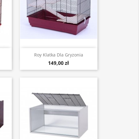
Szybki podgląd

Roy Klatka Dla Gryzonia
149,00 zł