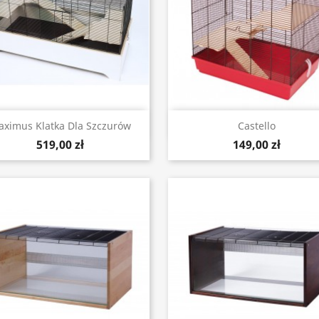
Szybki podgląd
Szybki podgląd


ximus Klatka Dla Szczurów
Castello
519,00 zł
149,00 zł