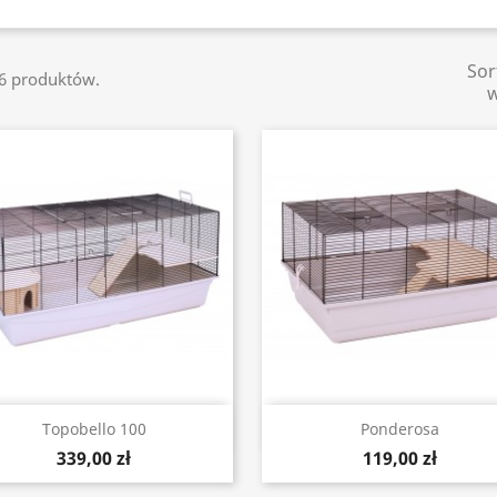
Sor
16 produktów.
Szybki podgląd
Szybki podgląd


Topobello 100
Ponderosa
339,00 zł
119,00 zł