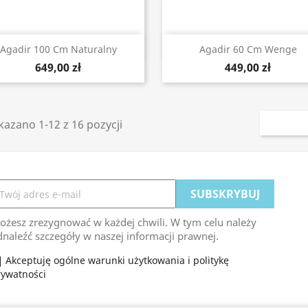
Szybki podgląd
Szybki podgląd


Agadir 100 Cm Naturalny
Agadir 60 Cm Wenge
649,00 zł
449,00 zł
azano 1-12 z 16 pozycji
ożesz zrezygnować w każdej chwili. W tym celu należy
naleźć szczegóły w naszej informacji prawnej.
Akceptuję ogólne warunki użytkowania i politykę
rywatności