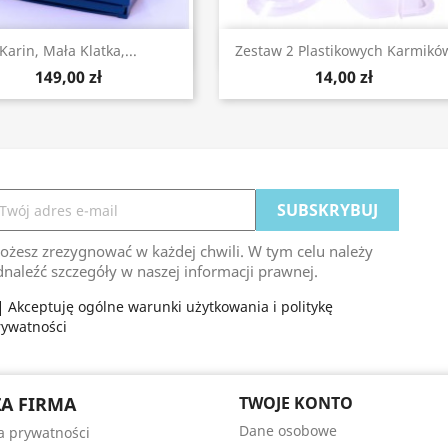
Szybki podgląd
Szybki podgląd


Karin, Mała Klatka,...
Zestaw 2 Plastikowych Karmikó
149,00 zł
14,00 zł
ożesz zrezygnować w każdej chwili. W tym celu należy
naleźć szczegóły w naszej informacji prawnej.
Akceptuję ogólne warunki użytkowania i politykę
rywatności
A FIRMA
TWOJE KONTO
Dane osobowe
ka prywatności