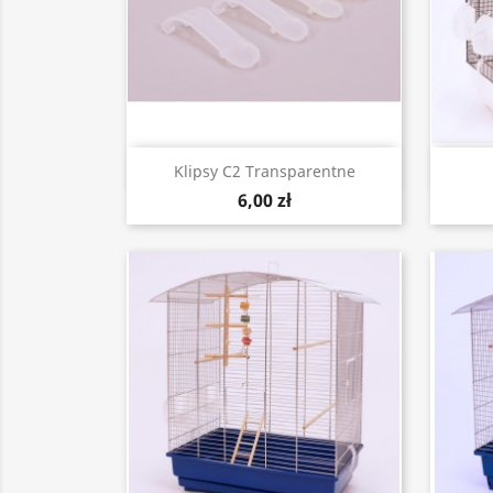
Szybki podgląd

Klipsy C2 Transparentne
6,00 zł