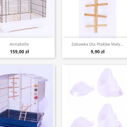
Szybki podgląd
Szybki podgląd


Annabelle
Zabawka Dla Ptaków Mały...
159,00 zł
9,90 zł