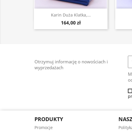
Szybki podgląd

Karin Duża Klatka,...
164,00 zł
Otrzymuj informację o nowościach i
wyprzedażach
M
od
p
PRODUKTY
NASZ
Promocje
Polity