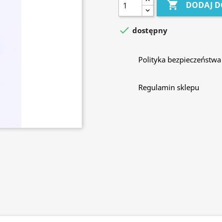

DODAJ D

dostępny
Polityka bezpieczeństwa
Regulamin sklepu