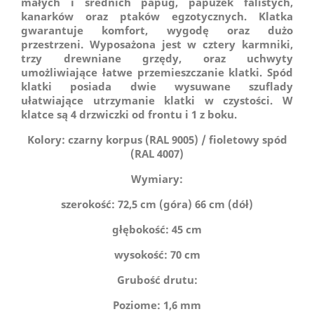
małych i średnich papug, papużek falistych,
kanarków oraz ptaków egzotycznych. Klatka
gwarantuje komfort, wygodę oraz dużo
przestrzeni. Wyposażona jest w cztery karmniki,
trzy drewniane grzędy, oraz uchwyty
umożliwiające łatwe przemieszczanie klatki. Spód
klatki posiada dwie wysuwane szuflady
ułatwiające utrzymanie klatki w czystości.
W
klatce są 4 drzwiczki od frontu i 1 z boku.
Kolory: czarny korpus (RAL 9005) / fioletowy spód
(RAL 4007)
Wymiary:
szerokość: 72,5 cm (góra) 66 cm (dół)
głębokość: 45 cm
wysokość: 70 cm
Grubość drutu:
Poziome: 1,6 mm